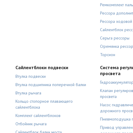
Ремкомплект пал
Рессора дополни
Рессора ходовой 
Сайлентблок рес
Серьга рессоры
Стремянка рессо
Торсион
Сайлентблоки подвески
Система регул
просвета
Втулка подвески
Гидроаккумулято
Втулка подшипника поперечной балки
Клапан регулиро
Втулка рычага
просвета
Кольцо стопорное плавающего
Насос гидравличе
сайлентблока
дорожного просв
Комплект сайлентблоков
Пневмоподушка 
Отбойник рычага
Привод управлен
Сайлентблок балки моста