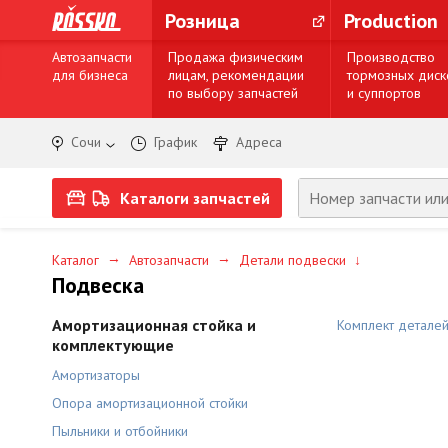
Розница
Production
Автозапчасти
Продажа физическим
Производство
для бизнеса
лицам, рекомендации
тормозных диск
по выбору запчастей
и суппортов
Сочи
График
Адреса
Каталоги запчастей
→
→
Каталог
Автозапчасти
Детали подвески
↓
Подвеска
Амортизационная стойка и
Комплект детале
комплектующие
Амортизаторы
Опора амортизационной стойки
Пыльники и отбойники