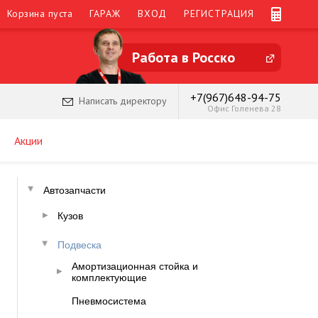
Корзина пуста
ГАРАЖ
ВХОД
РЕГИСТРАЦИЯ
Работа в Росско
+7(967)648-94-75
Написать директору
Офис Голенева 28
Акции
Автозапчасти
Кузов
Подвеска
Амортизационная стойка и
комплектующие
Пневмосистема