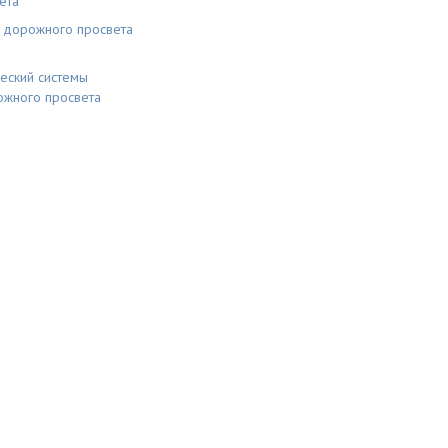
ета
ы дорожного просвета
еский системы
ожного просвета