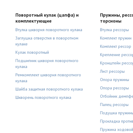
Поворотный кулак (цапфа) и
Пружины, ресс
комплектующие
торсионы
Втулка шкворня поворотного кулака
Втулка рессоры
Заглушка отверстия в поворотном
Комплект пружин
кулаке
Комплект рессор
Кулак поворотный
Крепление рессо
Подшипник шкворня поворотного
Кронштейн ресс
кулака
Лист рессоры
Ремкомплект шкворня поворотного
Опора пружины
кулака
Опора рессоры
Шайба защитная поворотного кулака
Отбойник демпф
Шкворень поворотного кулака
Палец рессоры
Подушка пружин
Прокладка проти
Пружина ходовой