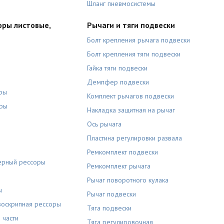
Шланг пневмосистемы
оры листовые,
Рычаги и тяги подвески
Болт крепления рычага подвески
Болт крепления тяги подвески
Гайка тяги подвески
Демпфер подвески
ры
Комплект рычагов подвески
оры
Накладка защитная на рычаг
Ось рычага
Пластина регулировки развала
Ремкомплект подвески
ерный рессоры
Ремкомплект рычага
Рычаг поворотного кулака
ы
Рычаг подвески
воскрипная рессоры
Тяга подвески
 части
Тяга регулировочная