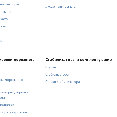
ьца рессоры
Эксцентрик рычага
тельная
части
соры
ры
ировки дорожного
Стабилизаторы и комплектующие
Втулки
р
Стабилизаторы
вки дорожного
Стойки стабилизатора
ский регулировки
ета
подвески
ия регулировкой