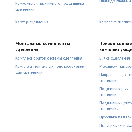
Цилиндр главный
Ремкомплект выжимного подшипника
сцепления
Картер сцепления
Комплект сцепле
Монтажные компоненты
Привод сцепле
сцепления
комплектующ
Комплект болтов системы сцепления
Вилка сцепления
Комплект монтажных приспособлений
Механизм натяже
для сцепления
Направляющая вт
сцепления
Подшипник рычаг
сцепления
Подшипник центр
сцепления
Пружинка педали
Пыльник вилки сц