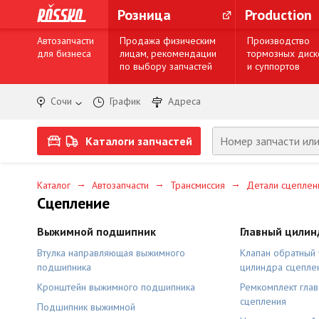
Розница
Production
Автозапчасти
Продажа физическим
Производство
для бизнеса
лицам, рекомендации
тормозных диск
по выбору запчастей
и суппортов
Сочи
График
Адреса
Каталоги запчастей
→
→
→
Каталог
Автозапчасти
Трансмиссия
Детали сцеплен
Сцепление
Выжимной подшипник
Главный цилин
Втулка направляющая выжимного
Клапан обратный
подшипника
цилиндра сцепле
Кронштейн выжимного подшипника
Ремкомплект гла
сцепления
Подшипник выжимной