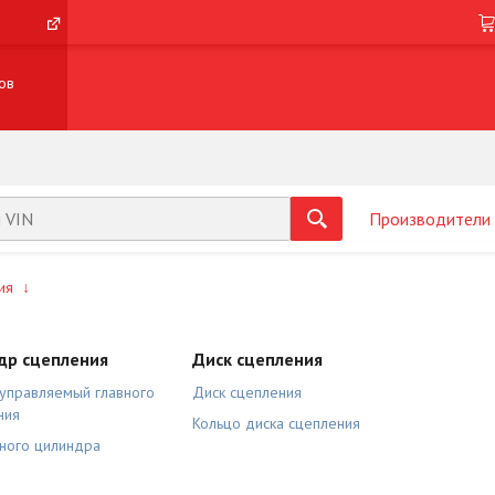
ов
Производители
ия
↓
др сцепления
Диск сцепления
 управляемый главного
Диск сцепления
ния
Кольцо диска сцепления
вного цилиндра