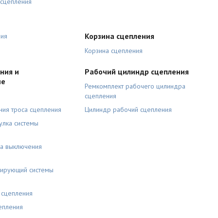
 сцепления
Корзина сцепления
ния
Корзина сцепления
ния и
Рабочий цилиндр сцепления
ие
Ремкомплект рабочего цилиндра
сцепления
ния троса сцепления
Цилиндр рабочий сцепления
улка системы
а выключения
ирующий системы
 сцепления
епления