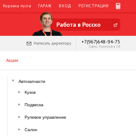
Корзина пуста
ГАРАЖ
ВХОД
РЕГИСТРАЦИЯ
Работа в Росско
+7(967)648-94-75
Написать директору
Офис Голенева 28
Акции
Автозапчасти
Кузов
Подвеска
Рулевое управление
Салон