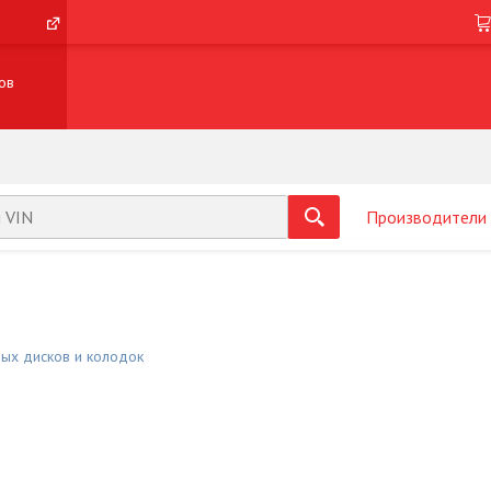
ов
Производители
ых дисков и колодок