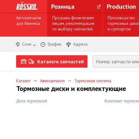
Розница
Production
Автозапчасти
Продажа физическим
Производство
для бизнеса
лицам, рекомендации
тормозных диск
по выбору запчастей
и суппортов
Сочи
График
Адреса
Каталоги запчастей
→
→
Каталог
Автозапчасти
Тормозная система
Тормозные диски и комплектующие
Диск тормозной
Комплект тормозн